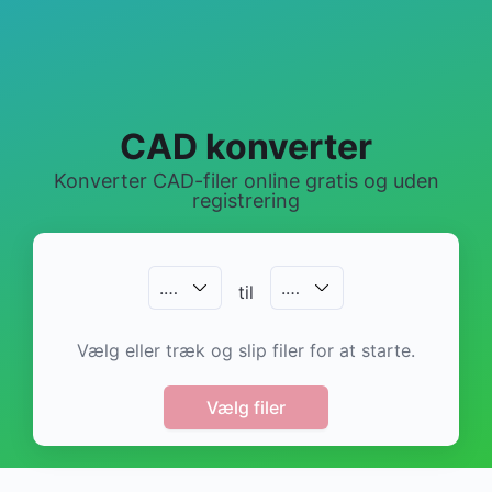
CAD konverter
Konverter CAD-filer online gratis og uden
registrering
.
…
.
…
til
Vælg eller træk og slip filer for at starte.
Vælg filer