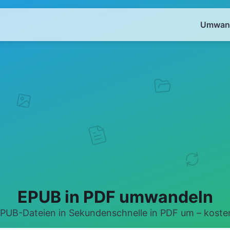
Umwand
EPUB in PDF umwandeln
PUB-Dateien in Sekundenschnelle in PDF um – kosten