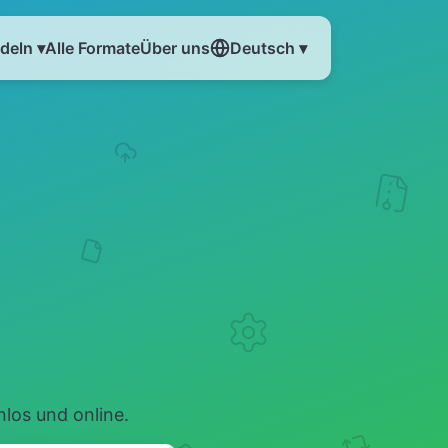
eln ▾
Alle Formate
Über uns
Deutsch ▾
los und online.