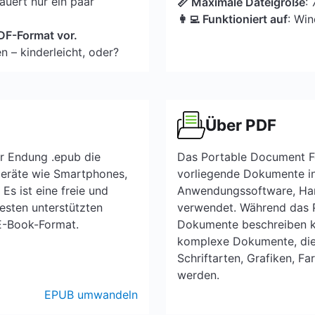
uert nur ein paar
📏 Maximale Dateigröße
:
👩‍💻 Funktioniert auf
: Wi
 PDF-Format vor.
n – kinderleicht, oder?
Über PDF
r Endung .epub die
Das Portable Document Fo
Geräte wie Smartphones,
vorliegende Dokumente in
Es ist eine freie und
Anwendungssoftware, Ha
esten unterstützten
verwendet. Während das P
E-Book-Format.
Dokumente beschreiben ka
komplexe Dokumente, die 
Schriftarten, Grafiken, F
werden.
EPUB umwandeln