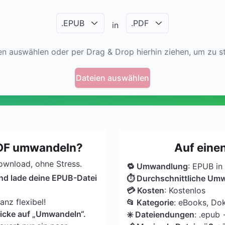
.
EPUB
.
PDF
in
en auswählen oder per Drag & Drop hierhin ziehen, um zu st
Dateien auswählen
PDF umwandeln?
Auf einen
Download, ohne Stress.
🔁 Umwandlung
: EPUB in
und lade deine EPUB-Datei
⏱ Durchschnittliche Um
💳 Kosten
: Kostenlos
nz flexibel!
📂 Kategorie
: eBooks, Do
licke auf „Umwandeln“.
✳️ Dateiendungen
: .epub 