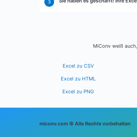
Sie haben es geschafft! Ihre Exce
3
MiConv weiß auch, 
Excel zu CSV
Excel zu HTML
Excel zu PNG
miconv.com © Alle Rechte vorbehalten