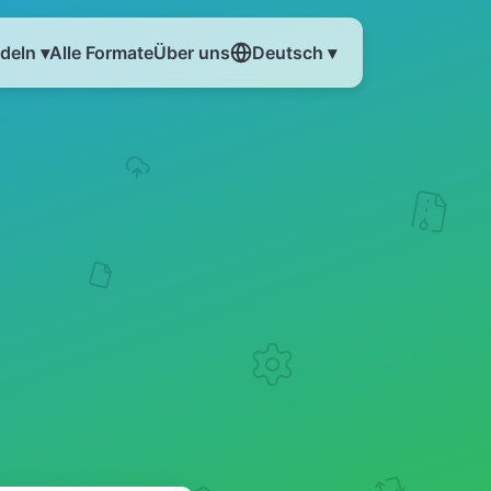
eln ▾
Alle Formate
Über uns
Deutsch ▾