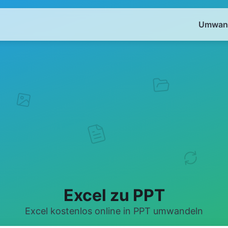
Umwand
Excel zu PPT
Excel kostenlos online in PPT umwandeln