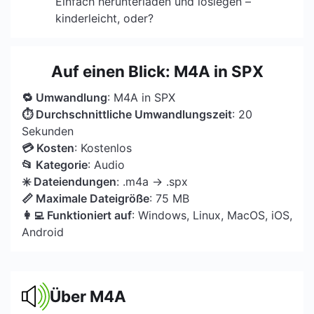
Einfach herunterladen und loslegen –
kinderleicht, oder?
Auf einen Blick: M4A in SPX
🔁 Umwandlung
: M4A in SPX
⏱ Durchschnittliche Umwandlungszeit
: 20
Sekunden
💳 Kosten
: Kostenlos
📂 Kategorie
: Audio
✳️ Dateiendungen
: .m4a → .spx
📏 Maximale Dateigröße
: 75 MB
👩‍💻 Funktioniert auf
: Windows, Linux, MacOS, iOS,
Android
Über M4A