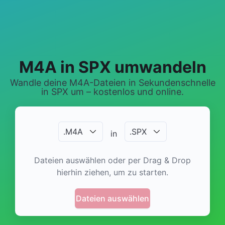
M4A in SPX umwandeln
Wandle deine M4A-Dateien in Sekundenschnelle
in SPX um – kostenlos und online.
.
M4A
.
SPX
in
Dateien auswählen oder per Drag & Drop
hierhin ziehen, um zu starten.
Dateien auswählen