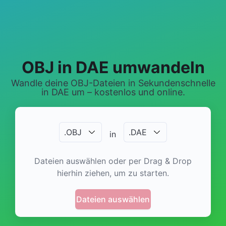
OBJ in DAE umwandeln
Wandle deine OBJ-Dateien in Sekundenschnelle
in DAE um – kostenlos und online.
.
OBJ
.
DAE
in
Dateien auswählen oder per Drag & Drop
hierhin ziehen, um zu starten.
Dateien auswählen