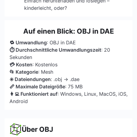
Einfach herunterladen und loslegen –
kinderleicht, oder?
Auf einen Blick: OBJ in DAE
🔁 Umwandlung
: OBJ in DAE
⏱ Durchschnittliche Umwandlungszeit
: 20
Sekunden
💳 Kosten
: Kostenlos
📂 Kategorie
: Mesh
✳️ Dateiendungen
: .obj → .dae
📏 Maximale Dateigröße
: 75 MB
👩‍💻 Funktioniert auf
: Windows, Linux, MacOS, iOS,
Android
Über OBJ