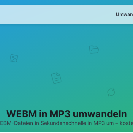
Umwand
WEBM in MP3 umwandeln
EBM-Dateien in Sekundenschnelle in MP3 um – kosten