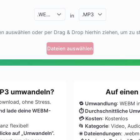
.
WEBM
.
MP3
in
en auswählen oder per Drag & Drop hierhin ziehen, um zu st
Dateien auswählen
MP3 umwandeln?
Auf einen
Download, ohne Stress.
🔁 Umwandlung
: WEBM i
und lade deine WEBM-
⏱ Durchschnittliche Um
💳 Kosten
: Kostenlos
nz flexibel!
📂 Kategorie
: Video, Audi
licke auf „Umwandeln“.
✳️ Dateiendungen
: .webm