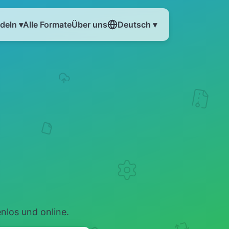
eln ▾
Alle Formate
Über uns
Deutsch ▾
los und online.