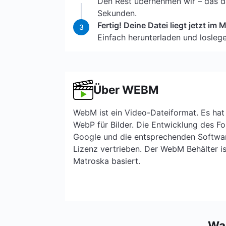
Den Rest übernehmen wir – das da
Sekunden.
Fertig! Deine Datei liegt jetzt im
3
Einfach herunterladen und loslege
Über WEBM
WebM ist ein Video-Dateiformat. Es hat
WebP für Bilder. Die Entwicklung des F
Google und die entsprechenden Softwar
Lizenz vertrieben. Der WebM Behälter is
Matroska basiert.
Wa