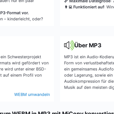
uert nur ein paar
📏 Maximale Dateigröße
:
👩‍💻 Funktioniert auf
: Wi
 MP3-Format vor.
n – kinderleicht, oder?
Über MP3
 ein Schwesterprojekt
MP3 ist ein Audio-Kodieru
ormats wird gefördert von
Form von verlustbehaftet
e wird unter einer BSD-
ein gemeinsames Audiofo
t auf einem Profil von
oder Lagerung, sowie ein 
Audiokompression für di
Musik auf den meisten dig
WEBM umwandeln
rum WEBM in MP3 mit MiConv konvertier