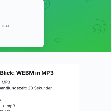
arten.
 Blick: WEBM in MP3
n MP3
wandlungszeit
: 20 Sekunden
o
 → .mp3