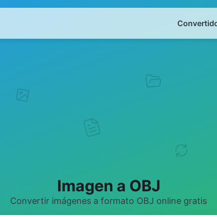
Convertido
Imagen a OBJ
Convertir imágenes a formato OBJ online gratis