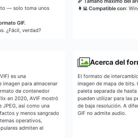
📏 Tamaño máximo del ar
sto — solo toma unos
👩‍💻 Compatible con
: Wi
formato GIF.
s. ¿Fácil, verdad?
Acerca del fo
VIF) es una
El formato de intercambio
de imagen para almacenar
imagen de mapa de bits. 
ormato de contenedor
paleta separada de hasta
flix en 2020, AVIF mostró
pueden utilizar para las 
e JPEG, así como una
de baja resolución. A dif
tefactos y menos sangrado
GIF no admite audio.
stemas operativos,
pulares admiten el