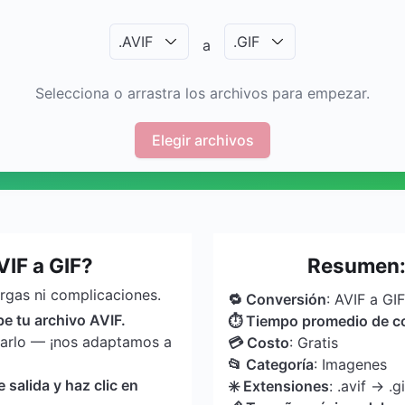
.
AVIF
.
GIF
a
Selecciona o arrastra los archivos para empezar.
Elegir archivos
IF a GIF?
Resumen: 
argas ni complicaciones.
🔁 Conversión
: AVIF a GIF
be tu archivo AVIF.
⏱ Tiempo promedio de c
tarlo — ¡nos adaptamos a
💳 Costo
: Gratis
📂 Categoría
: Imagenes
salida y haz clic en
✳️ Extensiones
: .avif → .gi