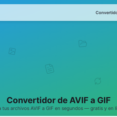
Convertido
Convertidor de AVIF a GIF
 tus archivos AVIF a GIF en segundos — gratis y en l