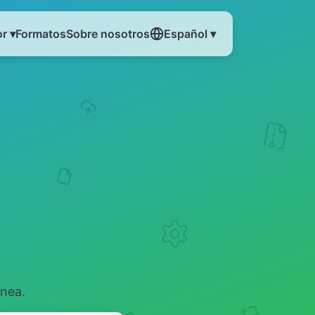
r ▾
Formatos
Sobre nosotros
Español ▾
ínea.