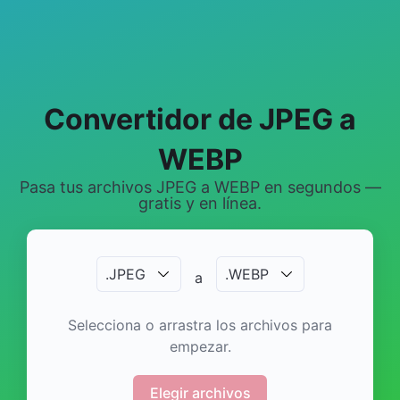
Convertidor de JPEG a
WEBP
Pasa tus archivos JPEG a WEBP en segundos —
gratis y en línea.
.
JPEG
.
WEBP
a
Selecciona o arrastra los archivos para
empezar.
Elegir archivos