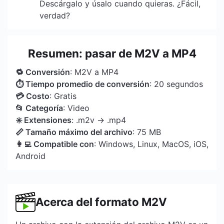
Descárgalo y úsalo cuando quieras. ¿Fácil,
verdad?
Resumen: pasar de M2V a MP4
🔁 Conversión
: M2V a MP4
⏱ Tiempo promedio de conversión
: 20 segundos
💳 Costo
: Gratis
📂 Categoría
: Video
✳️ Extensiones
: .m2v → .mp4
📏 Tamaño máximo del archivo
: 75 MB
👩‍💻 Compatible con
: Windows, Linux, MacOS, iOS,
Android
Acerca del formato M2V