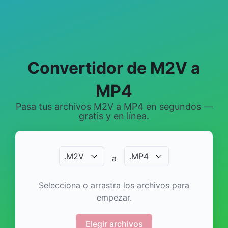
Convertidor de M2V a
MP4
Pasa tus archivos M2V a MP4 en segundos —
gratis y en línea.
.
M2V
.
MP4
a
Selecciona o arrastra los archivos para
empezar.
Elegir archivos