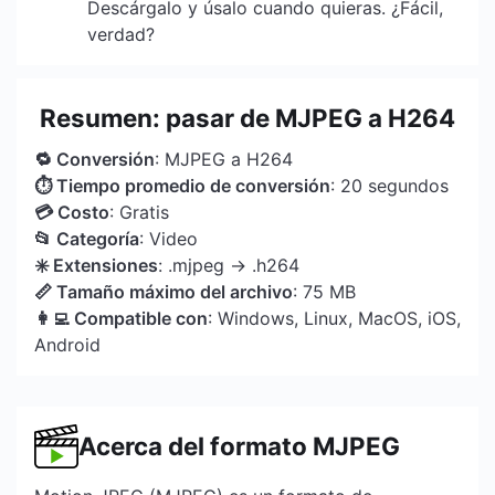
Descárgalo y úsalo cuando quieras. ¿Fácil,
verdad?
Resumen: pasar de MJPEG a H264
🔁 Conversión
: MJPEG a H264
⏱ Tiempo promedio de conversión
: 20 segundos
💳 Costo
: Gratis
📂 Categoría
: Video
✳️ Extensiones
: .mjpeg → .h264
📏 Tamaño máximo del archivo
: 75 MB
👩‍💻 Compatible con
: Windows, Linux, MacOS, iOS,
Android
Acerca del formato MJPEG