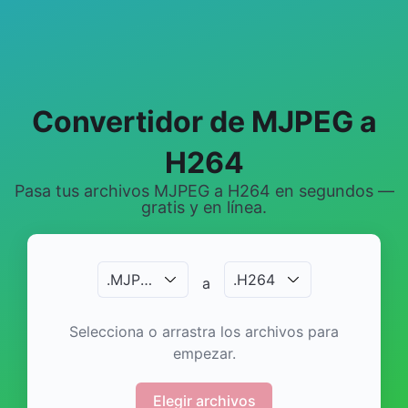
Convertidor de MJPEG a
H264
Pasa tus archivos MJPEG a H264 en segundos —
gratis y en línea.
.
MJPEG
.
H264
a
Selecciona o arrastra los archivos para
empezar.
Elegir archivos