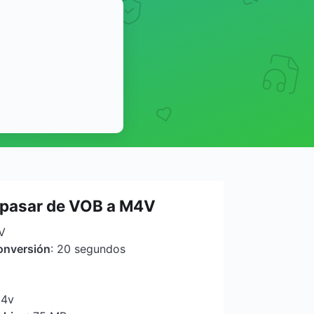
pasar de VOB a M4V
V
onversión
: 20 segundos
m4v