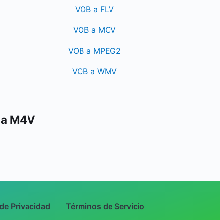
VOB a FLV
VOB a MOV
VOB a MPEG2
VOB a WMV
B a M4V
 de Privacidad
Términos de Servicio