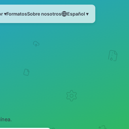
r ▾
Formatos
Sobre nosotros
Español ▾
ínea.