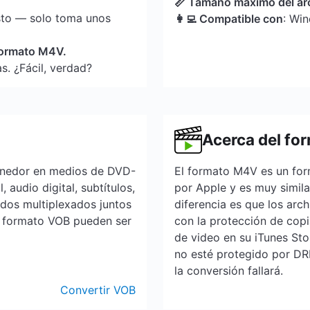
📏 Tamaño máximo del ar
sto — solo toma unos
👩‍💻 Compatible con
: Wi
 formato M4V.
s. ¿Fácil, verdad?
Acerca del fo
enedor en medios de DVD-
El formato M4V es un for
 audio digital, subtítulos,
por Apple y es muy simila
dos multiplexados juntos
diferencia es que los ar
n formato VOB pueden ser
con la protección de cop
de video en su iTunes St
no esté protegido por DRM
la conversión fallará.
Convertir VOB