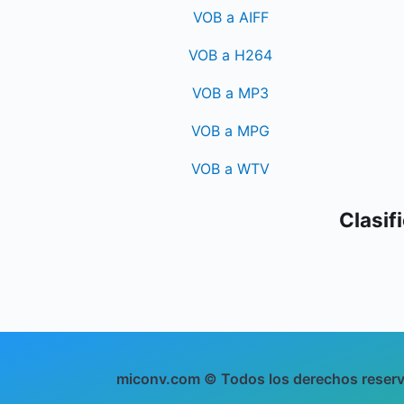
VOB a AIFF
VOB a H264
VOB a MP3
VOB a MPG
VOB a WTV
Clasif
miconv.com © Todos los derechos reser