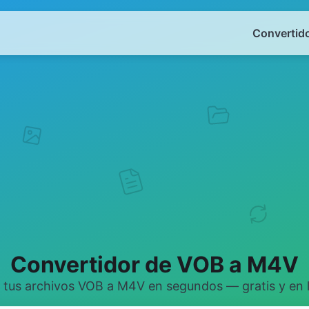
Convertido
Convertidor de VOB a M4V
 tus archivos VOB a M4V en segundos — gratis y en l