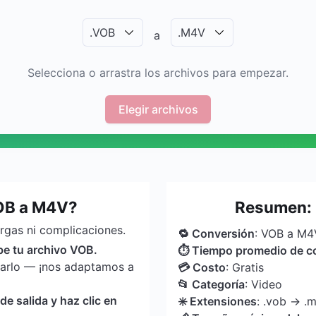
.
VOB
.
M4V
a
Selecciona o arrastra los archivos para empezar.
Elegir archivos
OB a M4V?
Resumen: 
argas ni complicaciones.
🔁 Conversión
: VOB a M4
ube tu archivo VOB.
⏱ Tiempo promedio de c
tarlo — ¡nos adaptamos a
💳 Costo
: Gratis
📂 Categoría
: Video
 salida y haz clic en
✳️ Extensiones
: .vob → .