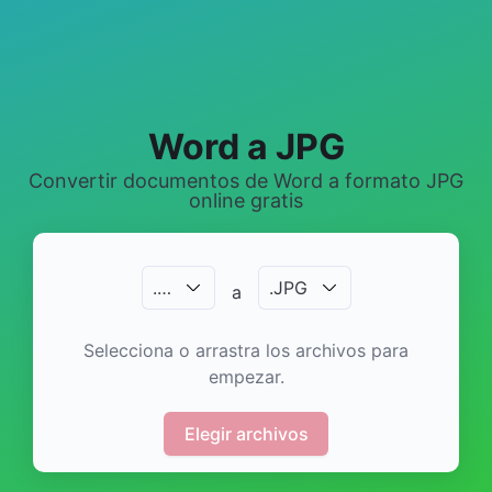
Word a JPG
Convertir documentos de Word a formato JPG
online gratis
.
…
.
JPG
a
Selecciona o arrastra los archivos para
empezar.
Elegir archivos