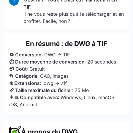
3
TIF.
Il ne vous reste plus qu’à le télécharger et en
profiter. Facile, non ?
En résumé : de DWG à TIF
🔁 Conversion
: DWG → TIF
⏱ Durée moyenne de conversion
: 20 secondes
💳 Coût
: Gratuit
📂 Catégorie
: CAO, Images
✳️ Extensions
: .dwg → .tif
📏 Taille maximale du fichier
: 75 Mo
👩‍💻 Compatible avec
: Windows, Linux, macOS,
iOS, Android
À propos du DWG