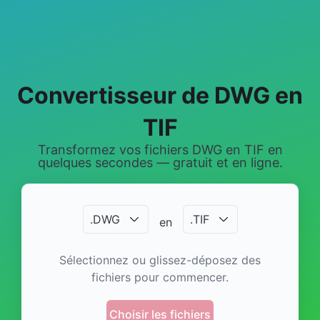
Convertisseur de DWG en
TIF
Transformez vos fichiers DWG en TIF en
quelques secondes — gratuit et en ligne.
.
DWG
.
TIF
en
Sélectionnez ou glissez-déposez des
fichiers pour commencer.
Choisir les fichiers