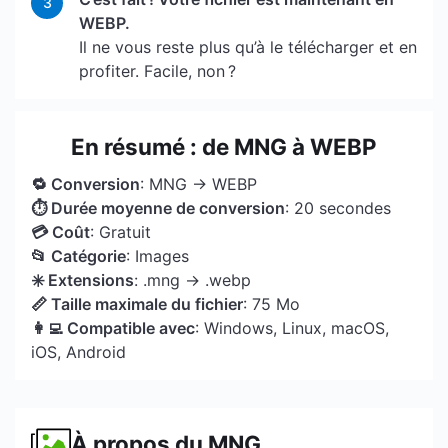
3
WEBP.
Il ne vous reste plus qu’à le télécharger et en
profiter. Facile, non ?
En résumé : de MNG à WEBP
🔁 Conversion
: MNG → WEBP
⏱ Durée moyenne de conversion
: 20 secondes
💳 Coût
: Gratuit
📂 Catégorie
: Images
✳️ Extensions
: .mng → .webp
📏 Taille maximale du fichier
: 75 Mo
👩‍💻 Compatible avec
: Windows, Linux, macOS,
iOS, Android
À propos du MNG