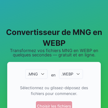
Convertisseur de MNG en
WEBP
Transformez vos fichiers MNG en WEBP en
quelques secondes — gratuit et en ligne.
.
MNG
.
WEBP
en
Sélectionnez ou glissez-déposez des
fichiers pour commencer.
Choisir les fichiers