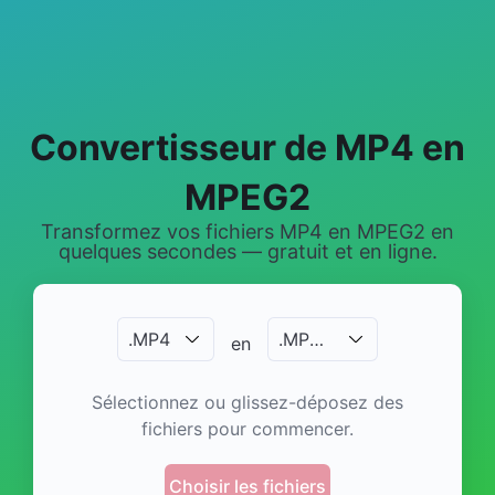
Convertisseur de MP4 en
MPEG2
Transformez vos fichiers MP4 en MPEG2 en
quelques secondes — gratuit et en ligne.
.
MP4
.
MPEG2
en
Sélectionnez ou glissez-déposez des
fichiers pour commencer.
Choisir les fichiers