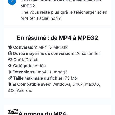
3
MPEG2.
Il ne vous reste plus qu’à le télécharger et en
profiter. Facile, non ?
En résumé : de MP4 à MPEG2
🔁 Conversion
: MP4 → MPEG2
⏱ Durée moyenne de conversion
: 20 secondes
💳 Coût
: Gratuit
📂 Catégorie
: Vidéo
✳️ Extensions
: .mp4 → .mpeg2
📏 Taille maximale du fichier
: 75 Mo
👩‍💻 Compatible avec
: Windows, Linux, macOS,
iOS, Android
À propos du MP4