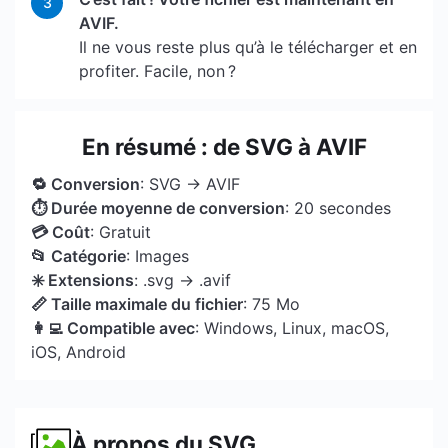
3
AVIF.
Il ne vous reste plus qu’à le télécharger et en
profiter. Facile, non ?
En résumé : de SVG à AVIF
🔁 Conversion
: SVG → AVIF
⏱ Durée moyenne de conversion
: 20 secondes
💳 Coût
: Gratuit
📂 Catégorie
: Images
✳️ Extensions
: .svg → .avif
📏 Taille maximale du fichier
: 75 Mo
👩‍💻 Compatible avec
: Windows, Linux, macOS,
iOS, Android
À propos du SVG