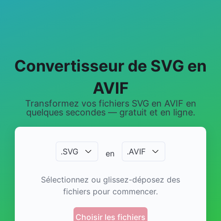
Convertisseur de SVG en
AVIF
Transformez vos fichiers SVG en AVIF en
quelques secondes — gratuit et en ligne.
.
SVG
.
AVIF
en
Sélectionnez ou glissez-déposez des
fichiers pour commencer.
Choisir les fichiers