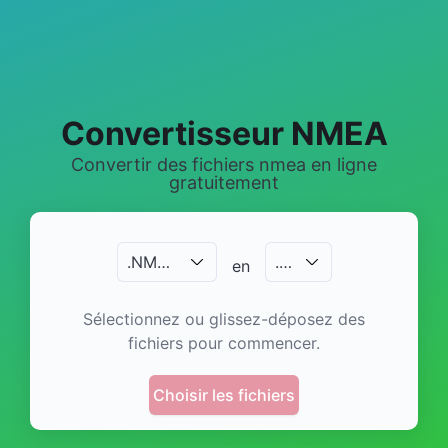
Convertisseur NMEA
Convertir des fichiers nmea en ligne
gratuitement
.
NMEA
.
…
en
Sélectionnez ou glissez-déposez des
fichiers pour commencer.
Choisir les fichiers