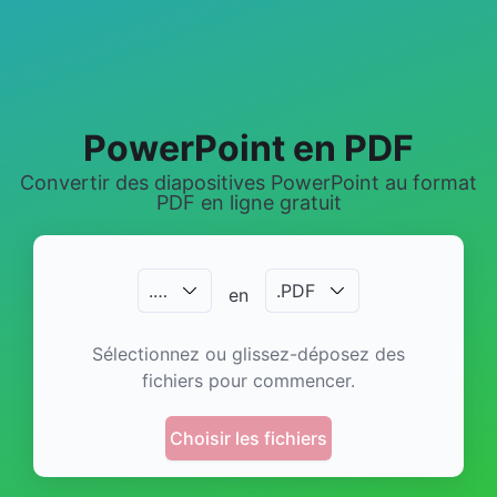
PowerPoint en PDF
Convertir des diapositives PowerPoint au format
PDF en ligne gratuit
.
…
.
PDF
en
Sélectionnez ou glissez-déposez des
fichiers pour commencer.
Choisir les fichiers