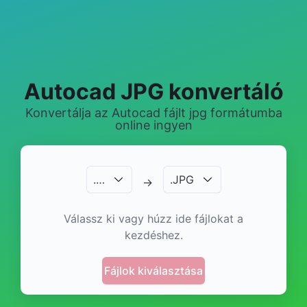
Autocad JPG konvertáló
Konvertálja az Autocad fájlt jpg formátumba
online ingyen
.
…
.
JPG
→
Válassz ki vagy húzz ide fájlokat a
kezdéshez.
Fájlok kiválasztása