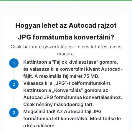
Hogyan lehet az Autocad rajzot
JPG formátumba konvertálni?
Csak három egyszerű lépés – nincs letöltés, nincs
macera.
Kattintson a "Fájlok kiválasztása" gombra,
1
és válassza ki a konvertálni kívánt Autocad-
fájlt. A maximális fájlméret 75 MB.
Válassza ki a „JPG”-t célformátumként.
2
Kattintson a „Konvertálás” gombra az
Autocad JPG formátumba konvertálásához.
Csak néhány másodpercig tart.
Megcsináltad! Az Autocad fájl JPG
3
formátumba lett konvertálva. Most töltse le
a készülékére.