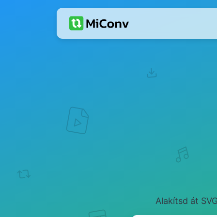
Alakítsd át SV