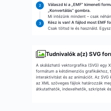
Válaszd ki a „EMF” kimeneti form
2
„Konvertálás” gombra.
Mi intézünk mindent – csak néhá
Kész is van! A fájlod most EMF 
3
Csak töltsd le és használd. Egysz
Tudnivalók a(z) SVG fo
A skálázható vektorgrafika (SVG) egy 
formátum a kétdimenziós grafikákhoz,
interaktivitást és az animációt. Az SVG
az XML szöveges fájlok határozzák meg.
átkutathatók, indexelhetők, szkriptek é