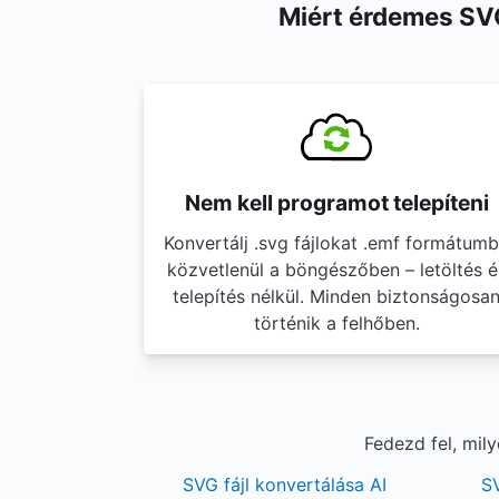
Miért érdemes SVG
Nem kell programot telepíteni
Konvertálj .svg fájlokat .emf formátum
közvetlenül a böngészőben – letöltés é
telepítés nélkül. Minden biztonságosa
történik a felhőben.
Fedezd fel, mil
SVG fájl konvertálása AI
SV