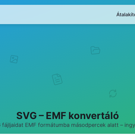
Átalakít
SVG – EMF konvertáló
G fájljaidat EMF formátumba másodpercek alatt – ingy