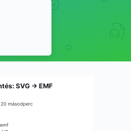
ntés: SVG → EMF
: 20 másodperc
.emf