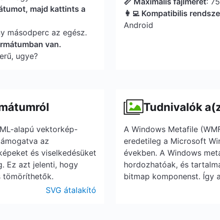
📏 Maximális fájlméret
: 7
átumot, majd kattints a
👩‍💻 Kompatibilis rendsz
Android
ny másodperc az egész.
formátumban van.
erű, ugye?
rmátumról
Tudnivalók a(
XML-alapú vektorkép-
A Windows Metafile (WMF
 támogatva az
eredetileg a Microsoft W
 képeket és viselkedésüket
években. A Windows meta
 Ez azt jelenti, hogy
hordozhatóak, és tartalm
s tömöríthetők.
bitmap komponenst. Így 
SVG átalakító