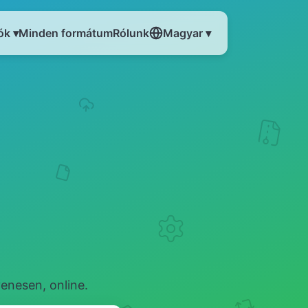
ók ▾
Minden formátum
Rólunk
Magyar ▾
enesen, online.