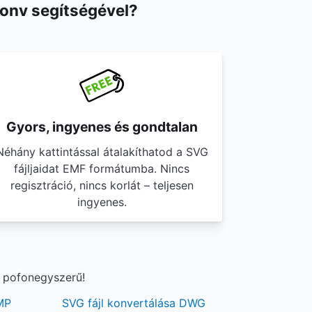
Conv segítségével?
Gyors, ingyenes és gondtalan
Néhány kattintással átalakíthatod a SVG
fájljaidat EMF formátumba. Nincs
regisztráció, nincs korlát – teljesen
ingyenes.
g pofonegyszerű!
MP
SVG fájl konvertálása DWG