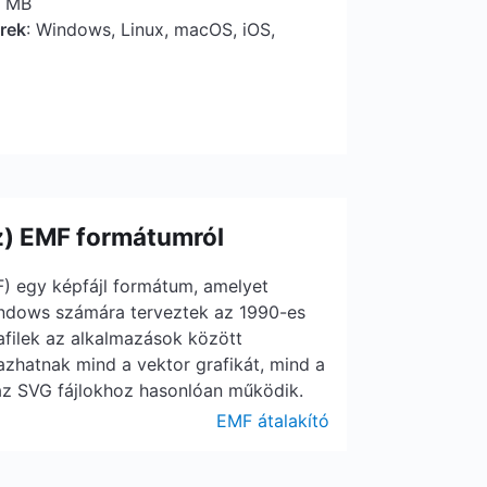
5 MB
erek
: Windows, Linux, macOS, iOS,
z) EMF formátumról
) egy képfájl formátum, amelyet
indows számára terveztek az 1990-es
filek az alkalmazások között
azhatnak mind a vektor grafikát, mind a
az SVG fájlokhoz hasonlóan működik.
EMF átalakító