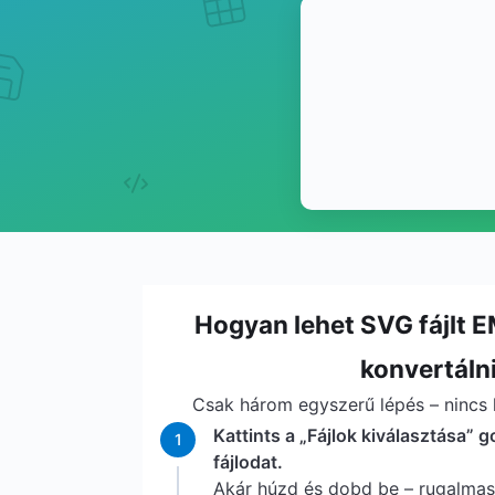
Hogyan lehet SVG fájlt 
konvertáln
Csak három egyszerű lépés – nincs l
Kattints a „Fájlok kiválasztása” g
1
fájlodat.
Akár húzd és dobd be – rugalma