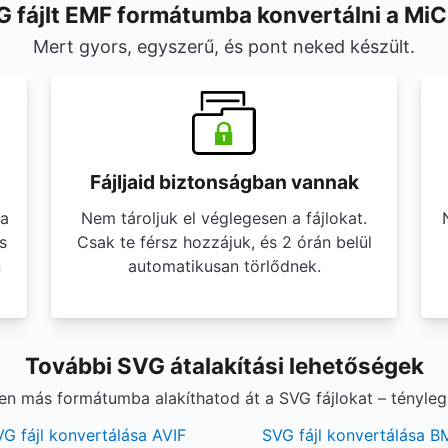
 fájlt EMF formátumba konvertálni a Mi
Mert gyors, egyszerű, és pont neked készült.
Fájljaid biztonságban vannak
ba
Nem tároljuk el véglegesen a fájlokat.
s
Csak te férsz hozzájuk, és 2 órán belül
n
automatikusan törlődnek.
További SVG átalakítási lehetőségek
yen más formátumba alakíthatod át a SVG fájlokat – tényle
G fájl konvertálása AVIF
SVG fájl konvertálása B