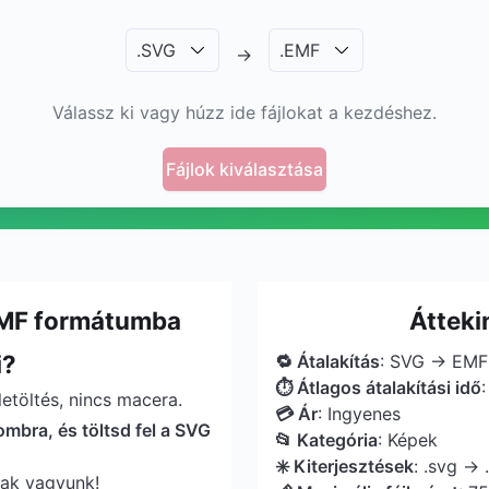
.
SVG
.
EMF
→
Válassz ki vagy húzz ide fájlokat a kezdéshez.
Fájlok kiválasztása
EMF formátumba
Átteki
i?
🔁 Átalakítás
: SVG → EMF
⏱ Átlagos átalakítási idő
etöltés, nincs macera.
💳 Ár
: Ingyenes
ombra, és töltsd fel a SVG
📂 Kategória
: Képek
✳️ Kiterjesztések
: .svg → 
sak vagyunk!