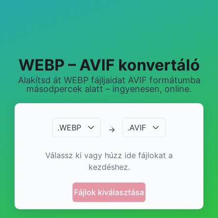
WEBP – AVIF konvertáló
Alakítsd át WEBP fájljaidat AVIF formátumba
másodpercek alatt – ingyenesen, online.
.
WEBP
.
AVIF
→
Válassz ki vagy húzz ide fájlokat a
kezdéshez.
Fájlok kiválasztása