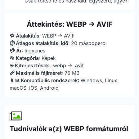
Csak töltsd le és használd. Egyszerű, ugye?
Áttekintés: WEBP → AVIF
🔁 Átalakítás
: WEBP → AVIF
⏱ Átlagos átalakítási idő
: 20 másodperc
💳 Ár
: Ingyenes
📂 Kategória
: Képek
✳️ Kiterjesztések
: .webp → .avif
📏 Maximális fájlméret
: 75 MB
👩‍💻 Kompatibilis rendszerek
: Windows, Linux,
macOS, iOS, Android
Tudnivalók a(z) WEBP formátumról