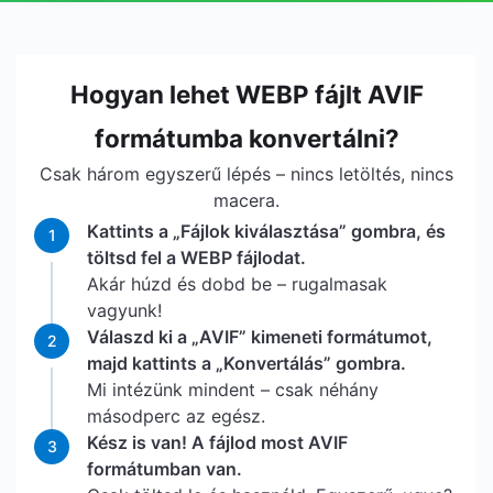
Hogyan lehet WEBP fájlt AVIF
formátumba konvertálni?
Csak három egyszerű lépés – nincs letöltés, nincs
macera.
Kattints a „Fájlok kiválasztása” gombra, és
1
töltsd fel a WEBP fájlodat.
Akár húzd és dobd be – rugalmasak
vagyunk!
Válaszd ki a „AVIF” kimeneti formátumot,
2
majd kattints a „Konvertálás” gombra.
Mi intézünk mindent – csak néhány
másodperc az egész.
Kész is van! A fájlod most AVIF
3
formátumban van.