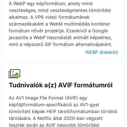
A WebP egy képformátum, amely mind
veszteséges, mind veszteségmentes tömörítést
alkalmaz. A VP8 videó formátumának
származékaként a WebM multimédiás konténer
formátum nővér projektje. Ezenkívül a Google
javasolta a WebP használatát animált képekhez,
mint a népszerű GIF formátum alternatívájaként.
WEBP átalakító
Tudnivalók a(z) AVIF formátumról
Az AV1 Image File Format (AVIF) egy
képfájlformátum-specifikáció az AV1-gyel
tömörített képek HEIF tárolóformátumban történő
tárolására. A Netflix által 2020-ban végzett
tesztek során az AVIF nagyobb tömörítési