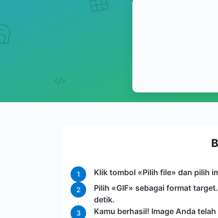
B
Klik tombol «Pilih file» dan pili
1
Pilih «GIF» sebagai format targe
2
detik.
Kamu berhasil! Image Anda telah
3