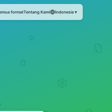
emua format
Tentang Kami
Indonesia ▾
s