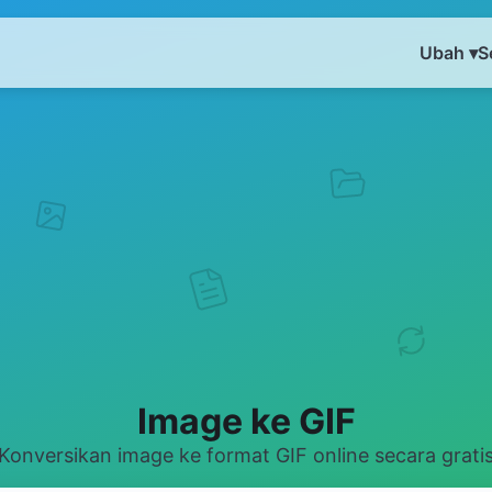
Ubah ▾
S
Image ke GIF
Konversikan image ke format GIF online secara grati