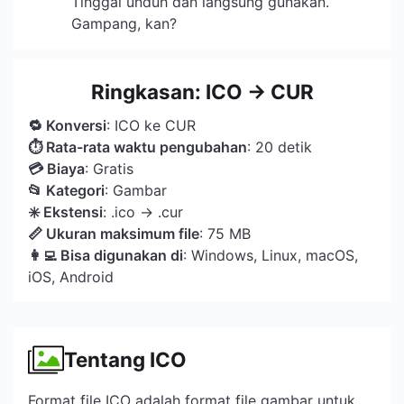
Tinggal unduh dan langsung gunakan.
Gampang, kan?
Ringkasan: ICO → CUR
🔁 Konversi
: ICO ke CUR
⏱ Rata-rata waktu pengubahan
: 20 detik
💳 Biaya
: Gratis
📂 Kategori
: Gambar
️✳️ Ekstensi
: .ico → .cur
📏 Ukuran maksimum file
: 75 MB
👩‍💻 Bisa digunakan di
: Windows, Linux, macOS,
iOS, Android
Tentang ICO
Format file ICO adalah format file gambar untuk