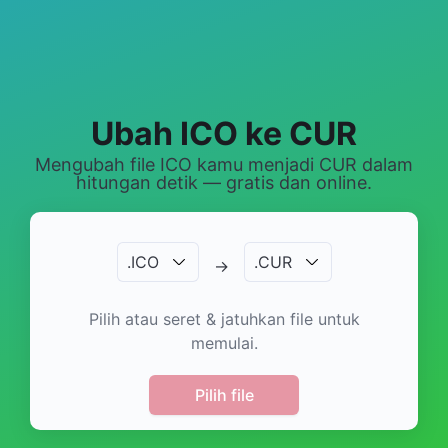
Ubah ICO ke CUR
Mengubah file ICO kamu menjadi CUR dalam
hitungan detik — gratis dan online.
.
ICO
.
CUR
→
Pilih atau seret & jatuhkan file untuk
memulai.
Pilih file