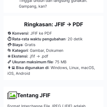
Tinggal unduh dan langsung gunakan.
Gampang, kan?
Ringkasan: JFIF → PDF
🔁 Konversi
: JFIF ke PDF
⏱ Rata-rata waktu pengubahan
: 20 detik
💳 Biaya
: Gratis
📂 Kategori
: Gambar, Dokumen
️✳️ Ekstensi
: .jfif → .pdf
📏 Ukuran maksimum file
: 75 MB
👩‍💻 Bisa digunakan di
: Windows, Linux, macOS,
iOS, Android
Tentang JFIF
Format Interchange File JPEG (JFIF) adalah