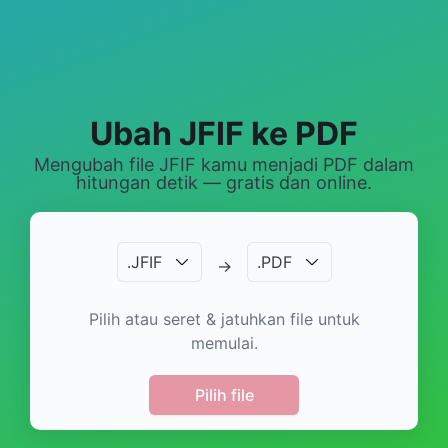
Ubah JFIF ke PDF
Mengubah file JFIF kamu menjadi PDF dalam
hitungan detik — gratis dan online.
.
JFIF
.
PDF
→
Pilih atau seret & jatuhkan file untuk
memulai.
Pilih file