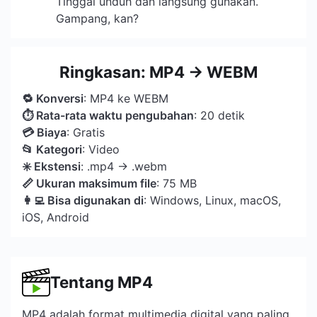
Tinggal unduh dan langsung gunakan.
Gampang, kan?
Ringkasan: MP4 → WEBM
🔁 Konversi
: MP4 ke WEBM
⏱ Rata-rata waktu pengubahan
: 20 detik
💳 Biaya
: Gratis
📂 Kategori
: Video
️✳️ Ekstensi
: .mp4 → .webm
📏 Ukuran maksimum file
: 75 MB
👩‍💻 Bisa digunakan di
: Windows, Linux, macOS,
iOS, Android
Tentang MP4
MP4 adalah format multimedia digital yang paling