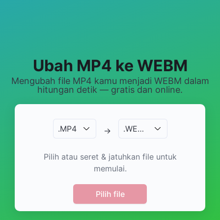
Ubah MP4 ke WEBM
Mengubah file MP4 kamu menjadi WEBM dalam
hitungan detik — gratis dan online.
.
MP4
.
WEBM
→
Pilih atau seret & jatuhkan file untuk
memulai.
Pilih file