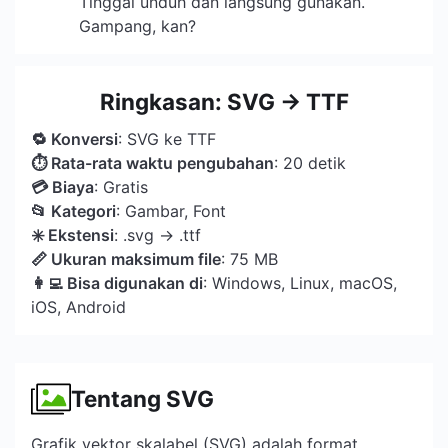
Tinggal unduh dan langsung gunakan.
Gampang, kan?
Ringkasan: SVG → TTF
🔁 Konversi
: SVG ke TTF
⏱ Rata-rata waktu pengubahan
: 20 detik
💳 Biaya
: Gratis
📂 Kategori
: Gambar, Font
️✳️ Ekstensi
: .svg → .ttf
📏 Ukuran maksimum file
: 75 MB
👩‍💻 Bisa digunakan di
: Windows, Linux, macOS,
iOS, Android
Tentang SVG
Grafik vektor skalabel (SVG) adalah format