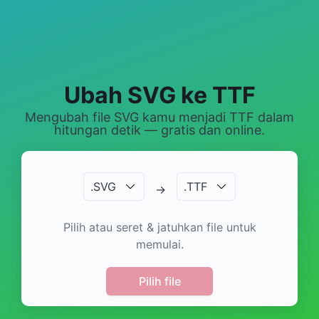
Ubah SVG ke TTF
Mengubah file SVG kamu menjadi TTF dalam
hitungan detik — gratis dan online.
.
SVG
.
TTF
→
Pilih atau seret & jatuhkan file untuk
memulai.
Pilih file