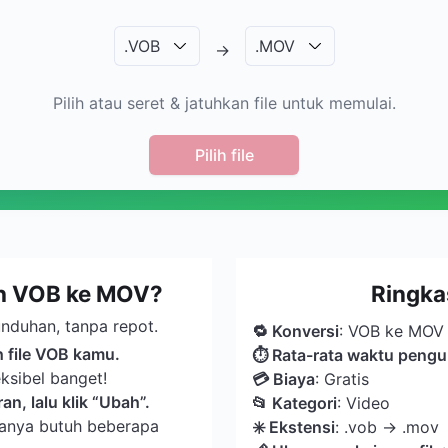
.
VOB
.
MOV
→
Pilih atau seret & jatuhkan file untuk memulai.
Pilih file
h VOB ke MOV?
Ringk
nduhan, tanpa repot.
🔁 Konversi
: VOB ke MOV
h file VOB kamu.
⏱ Rata-rata waktu peng
ksibel banget!
💳 Biaya
: Gratis
n, lalu klik “Ubah”.
📂 Kategori
: Video
anya butuh beberapa
️✳️ Ekstensi
: .vob → .mov