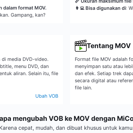
📏 Ukuran maksimum file
ah dalam format MOV.
👩‍💻 Bisa digunakan di
: W
akan. Gampang, kan?
Tentang MOV
 di media DVD-video.
Format file MOV adalah 
ubtitle, menu DVD, dan
menyimpan satu atau lebih
uk aliran. Selain itu, file
dan efek. Setiap trek dap
secara digital atau refere
file lain.
Ubah VOB
apa mengubah VOB ke MOV dengan MiC
Karena cepat, mudah, dan dibuat khusus untuk kamu