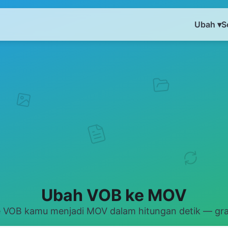
Ubah ▾
S
Ubah VOB ke MOV
 VOB kamu menjadi MOV dalam hitungan detik — grat