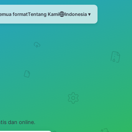
emua format
Tentang Kami
Indonesia ▾
is dan online.