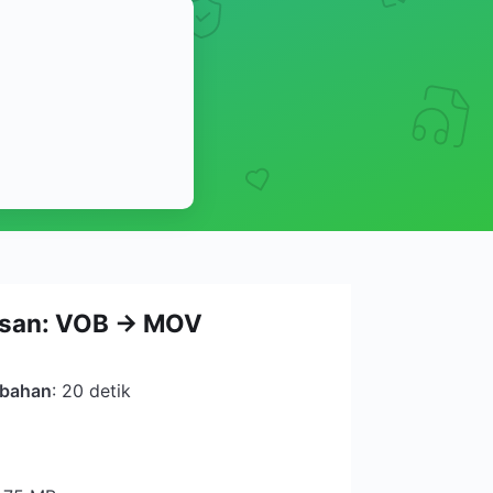
asan: VOB → MOV
ubahan
: 20 detik