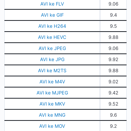
AVI ke FLV
9.06
AVI ke GIF
9.4
AVI ke H264
9.5
AVI ke HEVC
9.88
AVI ke JPEG
9.06
AVI ke JPG
9.92
AVI ke M2TS
9.88
AVI ke M4V
9.02
AVI ke MJPEG
9.42
AVI ke MKV
9.52
AVI ke MNG
9.6
AVI ke MOV
9.2