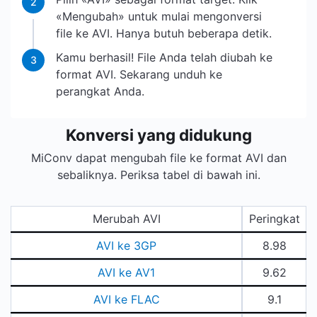
2
«Mengubah» untuk mulai mengonversi
file ke AVI. Hanya butuh beberapa detik.
Kamu berhasil! File Anda telah diubah ke
3
format AVI. Sekarang unduh ke
perangkat Anda.
Konversi yang didukung
MiConv dapat mengubah file ke format AVI dan
sebaliknya. Periksa tabel di bawah ini.
Merubah AVI
Peringkat
AVI ke 3GP
8.98
AVI ke AV1
9.62
AVI ke FLAC
9.1