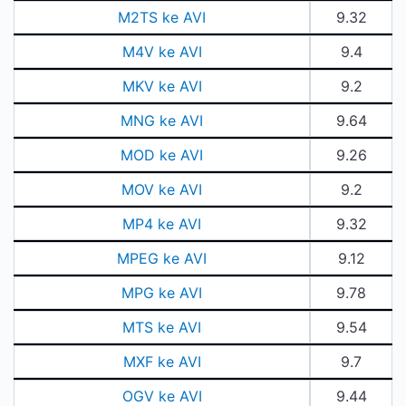
M2TS ke AVI
9.32
M4V ke AVI
9.4
MKV ke AVI
9.2
MNG ke AVI
9.64
MOD ke AVI
9.26
MOV ke AVI
9.2
MP4 ke AVI
9.32
MPEG ke AVI
9.12
MPG ke AVI
9.78
MTS ke AVI
9.54
MXF ke AVI
9.7
OGV ke AVI
9.44