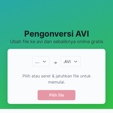
Pengonversi AVI
Ubah file ke avi dan sebaliknya online gratis
.
…
.
AVI
→
Pilih atau seret & jatuhkan file untuk
memulai.
Pilih file