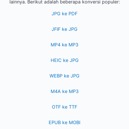
lainnya. Berikut adalah beberapa konversi populer:
JPG ke PDF
JFIF ke JPG
MP4 ke MP3
HEIC ke JPG
WEBP ke JPG
M4A ke MP3
OTF ke TTF
EPUB ke MOBI