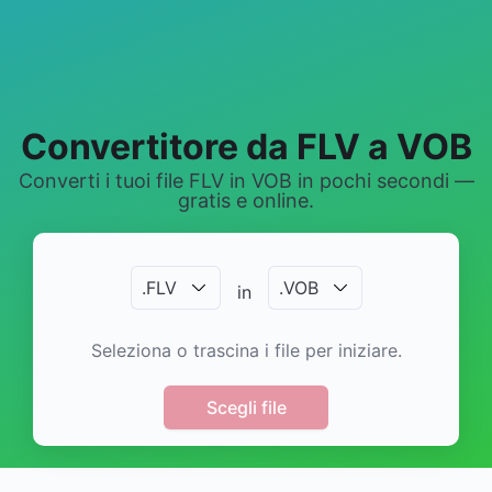
Convertitore da FLV a VOB
Converti i tuoi file FLV in VOB in pochi secondi —
gratis e online.
.
FLV
.
VOB
in
Seleziona o trascina i file per iniziare.
Scegli file