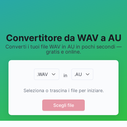
Convertitore da WAV a AU
Converti i tuoi file WAV in AU in pochi secondi —
gratis e online.
.
WAV
.
AU
in
Seleziona o trascina i file per iniziare.
Scegli file