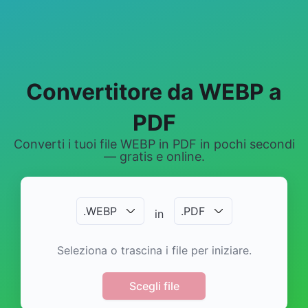
Convertitore da WEBP a
PDF
Converti i tuoi file WEBP in PDF in pochi secondi
— gratis e online.
.
WEBP
.
PDF
in
Seleziona o trascina i file per iniziare.
Scegli file