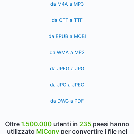
da M4A a MP3
da OTF a TTF
da EPUB a MOBI
da WMA a MP3
da JPEG a JPG
da JPG a JPEG
da DWG a PDF
Oltre
1.500.000
utenti in
235
paesi hanno
utilizzato
MiConv
per convertire i file nel