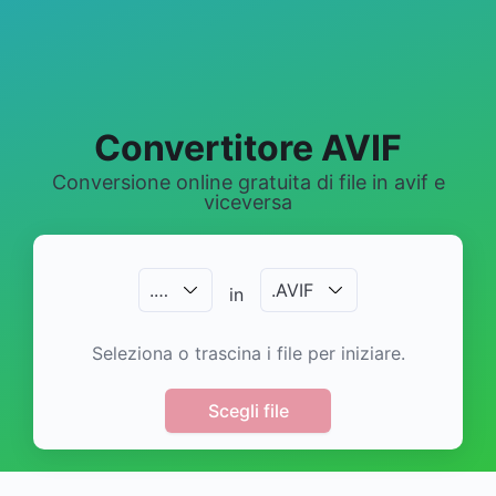
Convertitore AVIF
Conversione online gratuita di file in avif e
viceversa
.
…
.
AVIF
in
Seleziona o trascina i file per iniziare.
Scegli file