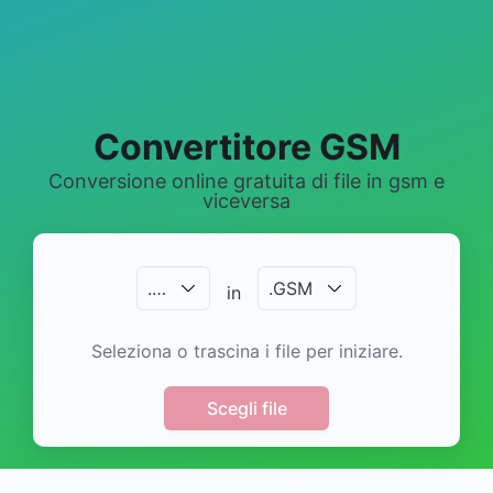
Convertitore GSM
Conversione online gratuita di file in gsm e
viceversa
.
…
.
GSM
in
Seleziona o trascina i file per iniziare.
Scegli file