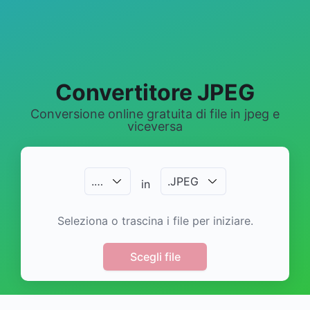
Convertitore JPEG
Conversione online gratuita di file in jpeg e
viceversa
.
…
.
JPEG
in
Seleziona o trascina i file per iniziare.
Scegli file