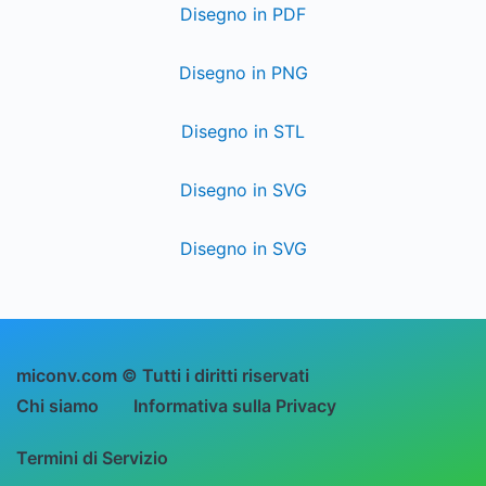
Disegno in PDF
Disegno in PNG
Disegno in STL
Disegno in SVG
Disegno in SVG
miconv.com © Tutti i diritti riservati
Chi siamo
Informativa sulla Privacy
Termini di Servizio