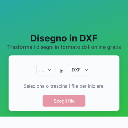
Disegno in DXF
Trasforma i disegni in formato dxf online gratis
.
…
.
DXF
in
Seleziona o trascina i file per iniziare.
Scegli file