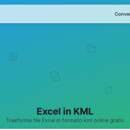
Conver
Excel in KML
Trasforma file Excel in formato kml online gratis