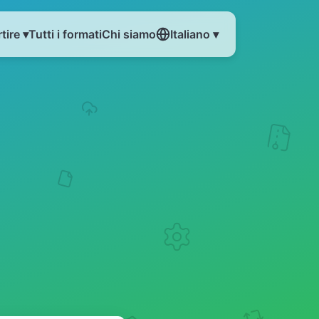
tire ▾
Tutti i formati
Chi siamo
Italiano ▾