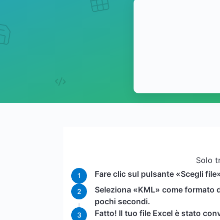
Solo t
Fare clic sul pulsante «Scegli file
1
Seleziona «KML» come formato di d
2
pochi secondi.
Fatto! Il tuo file Excel è stato co
3