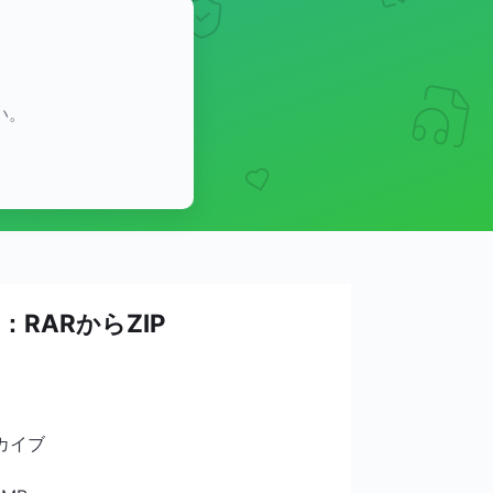
い。
：RARからZIP
カイブ