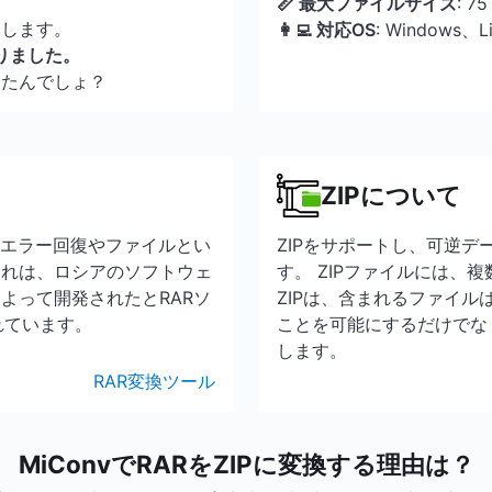
📏 最大ファイルサイズ
: 7
了します。
👩‍💻 対応OS
: Windows、
りました。
んたんでしょ？
ZIPについて
、エラー回復やファイルとい
ZIPをサポートし、可逆
これは、ロシアのソフトウェ
す。 ZIPファイルには、
よって開発されたとRARソ
ZIPは、含まれるファイ
されています。
ことを可能にするだけでな
します。
RAR変換ツール
MiConvでRARをZIPに変換する理由は？