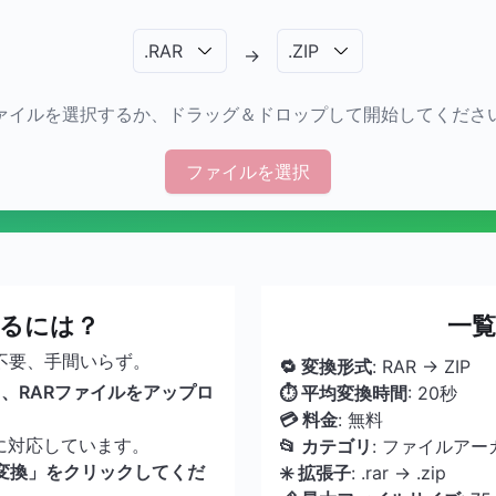
.
RAR
.
ZIP
→
ァイルを選択するか、ドラッグ＆ドロップして開始してくださ
ファイルを選択
するには？
一覧
不要、手間いらず。
🔁 変換形式
: RAR → ZIP
、RARファイルをアップロ
⏱ 平均変換時間
: 20秒
💳 料金
: 無料
に対応しています。
📂 カテゴリ
: ファイルアー
「変換」をクリックしてくだ
✳️ 拡張子
: .rar → .zip