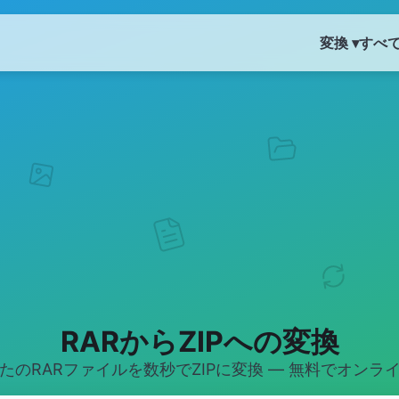
変換 ▾
すべ
RARからZIPへの変換
たのRARファイルを数秒でZIPに変換 — 無料でオンラ