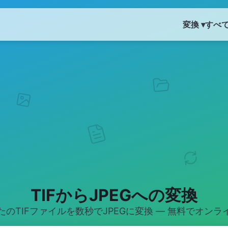
変換 ▾
すべ
TIFからJPEGへの変換
たのTIFファイルを数秒でJPEGに変換 — 無料でオンラ