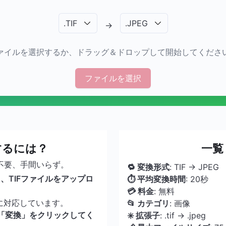
.
TIF
.
JPEG
→
ァイルを選択するか、ドラッグ＆ドロップして開始してくださ
ファイルを選択
換するには？
一覧
不要、手間いらず。
🔁 変換形式
: TIF → JPEG
、TIFファイルをアップロ
⏱ 平均変換時間
: 20秒
💳 料金
: 無料
に対応しています。
📂 カテゴリ
: 画像
、「変換」をクリックしてく
✳️ 拡張子
: .tif → .jpeg