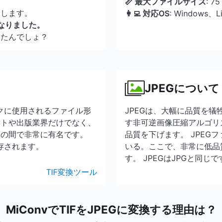
📏 最大ファイルサイズ
: 7
了します。
👩‍💻 対応OS
: Windows、
なりました。
んたんでしょ？
JPEGについて
ックに使用されるファイル形
JPEGは、大幅に品質を
ストや出版業界だけでなく、
す非可逆画像圧縮アルゴリ
家の間で非常に有名です。
品質を下げます。 JPEG
保存されます。
いる。ここで、非常に低品
す。 JPEGはJPGと同じで
TIF変換ツール
MiConvでTIFをJPEGに変換する理由は？