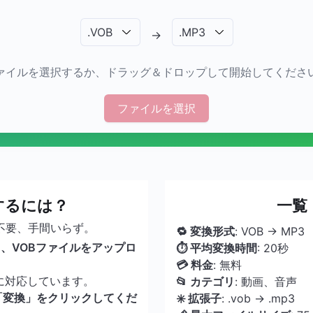
.
VOB
.
MP3
→
ァイルを選択するか、ドラッグ＆ドロップして開始してくださ
ファイルを選択
するには？
一覧
不要、手間いらず。
🔁 変換形式
: VOB → MP3
、VOBファイルをアップロ
⏱ 平均変換時間
: 20秒
💳 料金
: 無料
に対応しています。
📂 カテゴリ
: 動画、音声
「変換」をクリックしてくだ
✳️ 拡張子
: .vob → .mp3