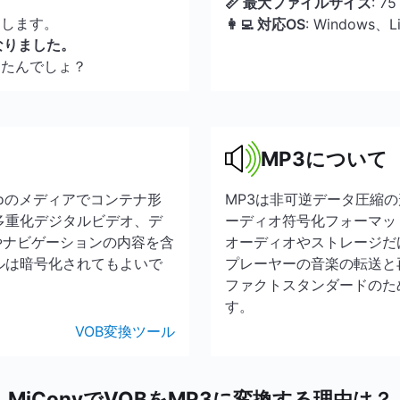
📏 最大ファイルサイズ
: 7
了します。
👩‍💻 対応OS
: Windows、
なりました。
んたんでしょ？
MP3について
deoのメディアでコンテナ形
MP3は非可逆データ圧縮
に多重化デジタルビデオ、デ
ーディオ符号化フォーマッ
やナビゲーションの内容を含
オーディオやストレージだ
イルは暗号化されてもよいで
プレーヤーの音楽の転送と
ファクトスタンダードのた
す。
VOB変換ツール
MiConvでVOBをMP3に変換する理由は？