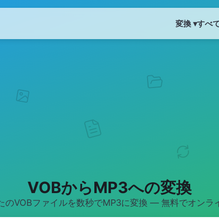
変換 ▾
すべ
VOBからMP3への変換
たのVOBファイルを数秒でMP3に変換 — 無料でオンラ