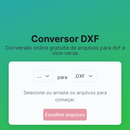
Conversor DXF
Conversão online gratuita de arquivos para dxf e
vice-versa
.
…
.
DXF
para
Selecione ou arraste os arquivos para
começar.
Escolher arquivos