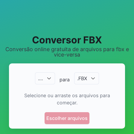
Conversor FBX
Conversão online gratuita de arquivos para fbx e
vice-versa
.
…
.
FBX
para
Selecione ou arraste os arquivos para
começar.
Escolher arquivos