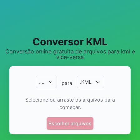
Conversor KML
Conversão online gratuita de arquivos para kml e
vice-versa
.
…
.
KML
para
Selecione ou arraste os arquivos para
começar.
Escolher arquivos