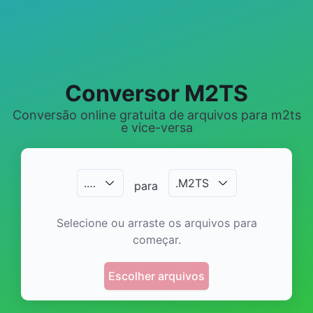
Conversor M2TS
Conversão online gratuita de arquivos para m2ts
e vice-versa
.
…
.
M2TS
para
Selecione ou arraste os arquivos para
começar.
Escolher arquivos