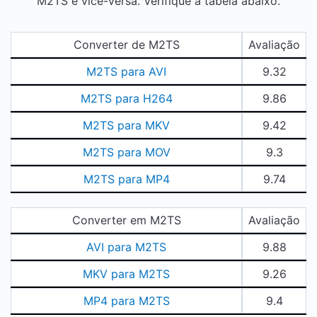
M2TS e vice-versa. Verifique a tabela abaixo.
Converter de M2TS
Avaliação
M2TS para AVI
9.32
M2TS para H264
9.86
M2TS para MKV
9.42
M2TS para MOV
9.3
M2TS para MP4
9.74
Converter em M2TS
Avaliação
AVI para M2TS
9.88
MKV para M2TS
9.26
MP4 para M2TS
9.4