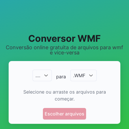
Conversor WMF
Conversão online gratuita de arquivos para wmf
e vice-versa
.
…
.
WMF
para
Selecione ou arraste os arquivos para
começar.
Escolher arquivos