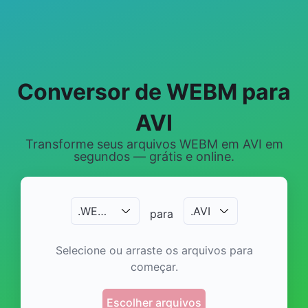
Conversor de WEBM para
AVI
Transforme seus arquivos WEBM em AVI em
segundos — grátis e online.
.
WEBM
.
AVI
para
Selecione ou arraste os arquivos para
começar.
Escolher arquivos