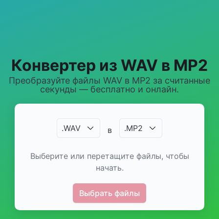
Конвертер из WAV в MP2
Преобразуйте файлы WAV в MP2 за считанные
секунды — бесплатно и онлайн.
.
WAV
.
MP2
в
Выберите или перетащите файлы, чтобы
начать.
Выбрать файлы