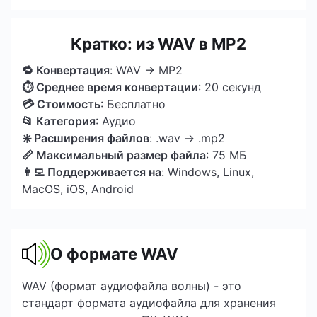
Кратко: из WAV в MP2
🔁 Конвертация
: WAV → MP2
⏱ Среднее время конвертации
: 20 секунд
💳 Стоимость
: Бесплатно
📂 Категория
: Аудио
✳️ Расширения файлов
: .wav → .mp2
📏 Максимальный размер файла
: 75 МБ
👩‍💻 Поддерживается на
: Windows, Linux,
MacOS, iOS, Android
О формате WAV
WAV (формат аудиофайла волны) - это
стандарт формата аудиофайла для хранения