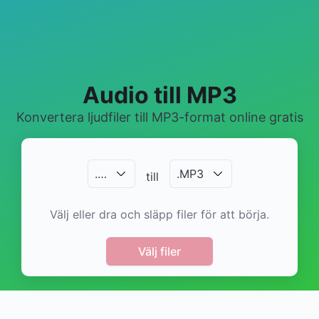
Audio till MP3
Konvertera ljudfiler till MP3-format online gratis
.
…
.
MP3
till
Välj eller dra och släpp filer för att börja.
Välj filer