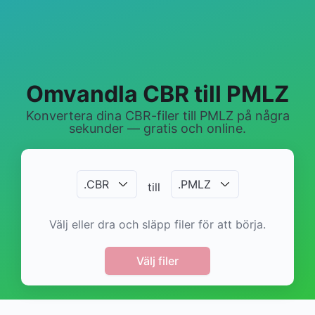
Omvandla CBR till PMLZ
Konvertera dina CBR-filer till PMLZ på några
sekunder — gratis och online.
.
CBR
.
PMLZ
till
Välj eller dra och släpp filer för att börja.
Välj filer