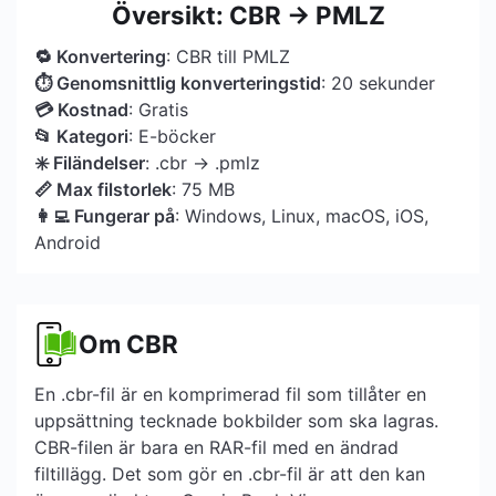
Översikt: CBR → PMLZ
🔁 Konvertering
: CBR till PMLZ
⏱ Genomsnittlig konverteringstid
: 20 sekunder
💳 Kostnad
: Gratis
📂 Kategori
: E-böcker
✳️ Filändelser
: .cbr → .pmlz
📏 Max filstorlek
: 75 MB
👩‍💻 Fungerar på
: Windows, Linux, macOS, iOS,
Android
Om CBR
En .cbr-fil är en komprimerad fil som tillåter en
uppsättning tecknade bokbilder som ska lagras.
CBR-filen är bara en RAR-fil med en ändrad
filtillägg. Det som gör en .cbr-fil är att den kan