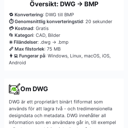
Översikt: DWG → BMP
🔁 Konvertering
: DWG till BMP
⏱ Genomsnittlig konverteringstid
: 20 sekunder
💳 Kostnad
: Gratis
📂 Kategori
: CAD, Bilder
✳️ Filändelser
: .dwg → .bmp
📏 Max filstorlek
: 75 MB
👩‍💻 Fungerar på
: Windows, Linux, macOS, iOS,
Android
Om DWG
DWG är ett proprietärt binärt filformat som
används för att lagra två - och tredimensionella
designdata och metadata. DWG innehåller all
information som en användare går in, till exempel