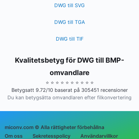
DWG till SVG
DWG till TGA
DWG till TIF
Kvalitetsbetyg för DWG till BMP-
omvandlare
⭐ ⭐ ⭐ ⭐ ⭐ ⭐ ⭐ ⭐ ⭐ ⭐
Betygsatt 9.72/10 baserat på 305451 recensioner
Du kan betygsätta omvandlaren efter filkonvertering
miconv.com © Alla rättigheter förbehållna
Om oss
Sekretesspolicy
Användarvillkor